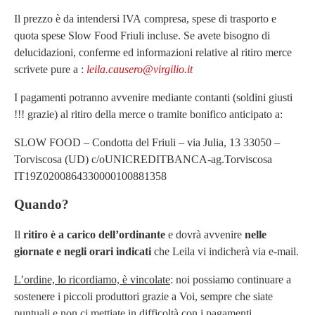
Il prezzo è da intendersi IVA compresa, spese di trasporto e
quota spese Slow Food Friuli incluse. Se avete bisogno di
delucidazioni, conferme ed informazioni relative al ritiro merce
scrivete pure a :
leila.causero@virgilio.it
I pagamenti potranno avvenire mediante contanti (soldini giusti
!!! grazie) al ritiro della merce o tramite bonifico anticipato a:
SLOW FOOD – Condotta del Friuli – via Julia, 13 33050 –
Torviscosa (UD) c/oUNICREDITBANCA-ag.Torviscosa
IT19Z0200864330000100881358
Quando?
Il
ritiro è a carico dell’ordinante
e dovrà avvenire
nelle
giornate e negli orari indicati
che Leila vi indicherà via e-mail.
L’ordine, lo ricordiamo, è vincolate
: noi possiamo continuare a
sostenere i piccoli produttori grazie a Voi, sempre che siate
puntuali e non ci mettiate in difficoltà con i pagamenti.