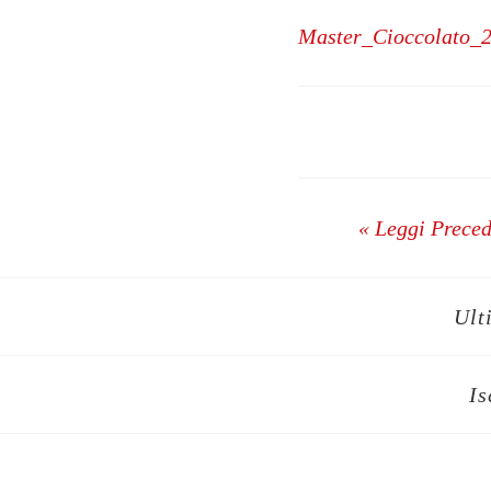
Master_Cioccolato_
« Leggi Prece
Ult
Is