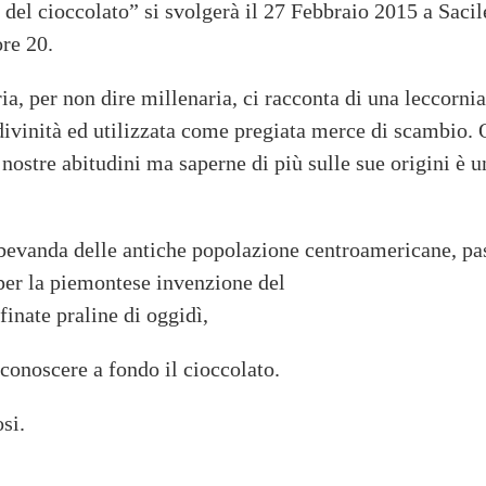
 del cioccolato” si svolgerà il 27 Febbraio 2015 a Saci
ore 20.
ria, per non dire millenaria, ci racconta di una leccorn
divinità ed utilizzata come pregiata merce di scambio. O
 nostre abitudini ma saperne di più sulle sue origini è 
bevanda delle antiche popolazione centroamericane, pas
per la piemontese invenzione del
finate praline di oggidì,
conoscere a fondo il cioccolato.
si.