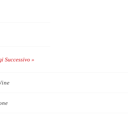
i Successivo »
Wine
ione