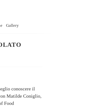
ne
Gallery
COLATO
eglio conoscere il
 con Matilde Coniglio,
 of Food