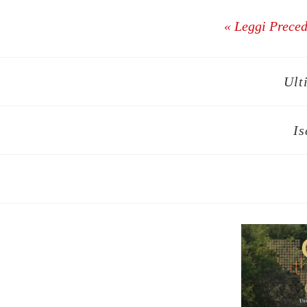
« Leggi Prece
Ult
Is