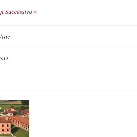
i Successivo »
Wine
ione