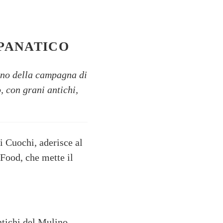
MPANATICO
gno della campagna di
, con grani antichi,
i Cuochi, aderisce al
Food, che mette il
ntichi del Mulino