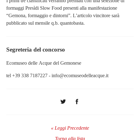
I primi tre classificati verranno premiati con una selezione di
formaggi Presìdi Slow Food presenti alla manifestazione
“Gemona, formaggio e dintorni”. L’articolo vincitore sarà
pubblicato sul mensile q.b. quantobasta.
Segreteria del concorso
Ecomuseo delle Acque del Gemonese
tel +39 338 7187227 ‐ info@ecomuseodelleacque.it
« Leggi Precedente
Torna alla lista