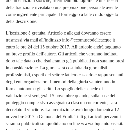
documentazioni storiche, riferimenti bibliografici e una ricetta
della tradizione rivisitata o una preparazione personale avente
come ingrediente principale il formaggio a latte crudo oggetto
della descrizione.
L’iscrizione è gratuita. Articolo e allegati dovranno essere
trasmessi via mail all’indirizzo info@ecomuseodelleacque.it
entro le ore 24 del 15 ottobre 2017. All’articolo andrà aggiunto
un breve profilo dell’autore. Gli articoli che verranno inoltrati
dopo tale data o che risulteranno già pubblicati non saranno presi
in considerazione. La giuria sarà costituita da giornalisti
professionisti, esperti del settore lattiero caseario e rappresentanti
degli enti organizzatori. I membri della giuria valuteranno in
forma autonoma gli scritti. Lo spoglio delle schede di
valutazione si svolgerà il 5 novembre quando, sulla base del
punteggio complessivo assegnato a ciascun concorrente, sarà
decretato il vincitore. La premiazione avrà luogo domenica 12
novembre 2017 a Gemona del Friuli. Tutti gli articoli pervenuti
saranno pubblicati sul quotidiano on line www.qbquantobasta.it.