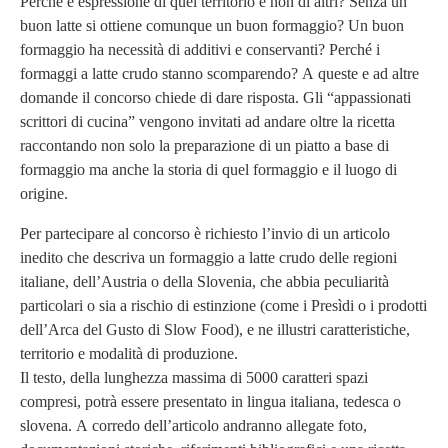
Perché è espressione di quel territorio e non di altri? Senza un
buon latte si ottiene comunque un buon formaggio? Un buon
formaggio ha necessità di additivi e conservanti? Perché i
formaggi a latte crudo stanno scomparendo? A queste e ad altre
domande il concorso chiede di dare risposta. Gli “appassionati
scrittori di cucina” vengono invitati ad andare oltre la ricetta
raccontando non solo la preparazione di un piatto a base di
formaggio ma anche la storia di quel formaggio e il luogo di
origine.
Per partecipare al concorso è richiesto l’invio di un articolo
inedito che descriva un formaggio a latte crudo delle regioni
italiane, dell’Austria o della Slovenia, che abbia peculiarità
particolari o sia a rischio di estinzione (come i Presìdi o i prodotti
dell’Arca del Gusto di Slow Food), e ne illustri caratteristiche,
territorio e modalità di produzione.
Il testo, della lunghezza massima di 5000 caratteri spazi
compresi, potrà essere presentato in lingua italiana, tedesca o
slovena. A corredo dell’articolo andranno allegate foto,