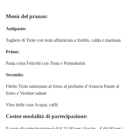
Menù del pranzo:
Antipasto:
Tagliere di Trote con trota affumicata a freddo, calda e marinata
Primo:
Pasta corta Felicetti con Trota e Pomodorini
Secondo:
Filetto Trota salmonata al forno al profumo d’Arancia Patate al
forno e Verdure saltate
Vino della casa Acqua, caffè.
Costoe modalità di partecipazione:
Il costo di partecipazione è di € 55,00 per i Soci/e – € 60,00 per i