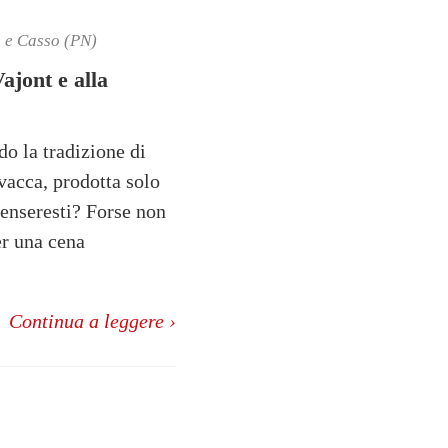
o e Casso (PN)
ajont e alla
do la tradizione di
vacca, prodotta solo
 penseresti? Forse non
er una cena
Continua a leggere ›