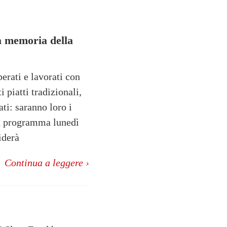
la memoria della
erati e lavorati con
 piatti tradizionali,
ati: saranno loro i
in programma lunedì
iderà
Continua a leggere ›