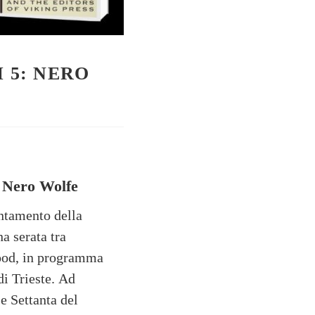
 5: NERO
: Nero Wolfe
ntamento della
a serata tra
Food, in programma
i Trieste. Ad
 e Settanta del