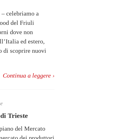
 – celebriamo a
ood del Friuli
iorni dove non
’Italia ed estero,
o di scoprire nuovi
Continua a leggere ›
te
di Trieste
 piano del Mercato
mercato dei produttori