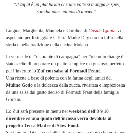
“Il zuf al è un plat furlan che une volte si mangjave spes,
soredut intes matinis di unvier.”
Luigina, Margherita, Manuela e Carolina di
Casale Cjanor
vi
aspettano per festeggiare il Terra Madre Day con un tuffo nella
storia e nella tradizione della cucina friulana.
In vero stile di “ristorante di campagna” per #menuforchange è
stato scelto di preparare un piatto semplice ma gustoso, perfetto
per l’inverno: lo
Zuf con salsa al Formadi Frant
.
Una ricetta a base di polenta con la farina degli amici del
Mulino Godo
e la dolcezza della zucca, rivisitata e impreziosita
da una salsa dal gusto deciso di Formadi Frant della famiglia
Gortani.
Lo Zuf sarà presente in menu nel
weekend dell’8-9 10
dicembre
ed
u
na quota dell’incasso verrà devoluta
al
progetto Terra Madre di Slow Food
.
Sarà inoltre data la possibilità di tesserarsi a coloro che vorranno