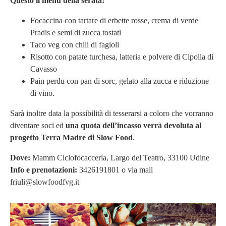
Questo il menù della serata:
Focaccina con tartare di erbette rosse, crema di verde
Pradis e semi di zucca tostati
Taco veg con chili di fagioli
Risotto con patate turchesa, latteria e polvere di Cipolla di
Cavasso
Pain perdu con pan di sorc, gelato alla zucca e riduzione
di vino.
Sarà inoltre data la possibilità di tesserarsi a coloro che vorranno
diventare soci ed
u
na quota dell’incasso verrà devoluta
al
progetto Terra Madre di Slow Food
.
Dove:
Mamm Ciclofocacceria, Largo del Teatro, 33100 Udine
Info e prenotazioni:
3426191801 o via mail
friuli@slowfoodfvg.it