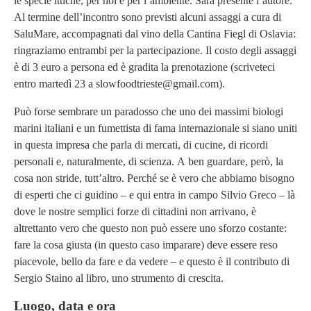
le specie ittiche, per noi e per l’ambiente. Sarà presente l’autore.
Al termine dell’incontro sono previsti alcuni assaggi a cura di
SaluMare, accompagnati dal vino della Cantina Fiegl di Oslavia:
ringraziamo entrambi per la partecipazione. Il costo degli assaggi
è di 3 euro a persona ed è gradita la prenotazione (scriveteci
entro martedì 23 a slowfoodtrieste@gmail.com).
Può forse sembrare un paradosso che uno dei massimi biologi
marini italiani e un fumettista di fama internazionale si siano uniti
in questa impresa che parla di mercati, di cucine, di ricordi
personali e, naturalmente, di scienza. A ben guardare, però, la
cosa non stride, tutt’altro. Perché se è vero che abbiamo bisogno
di esperti che ci guidino – e qui entra in campo Silvio Greco – là
dove le nostre semplici forze di cittadini non arrivano, è
altrettanto vero che questo non può essere uno sforzo costante:
fare la cosa giusta (in questo caso imparare) deve essere reso
piacevole, bello da fare e da vedere – e questo è il contributo di
Sergio Staino al libro, uno strumento di crescita.
Luogo, data e ora