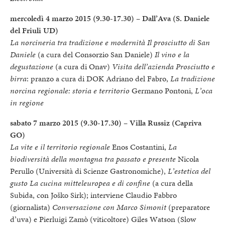
mercoledì 4 marzo 2015 (9.30-17.30) – Dall’Ava (S. Daniele
del Friuli UD)
La norcineria tra tradizione e modernità Il prosciutto di San
Daniele
(a cura del Consorzio San Daniele)
Il vino e la
degustazione
(a cura di Onav)
Visita dell’azienda Prosciutto e
birra
: pranzo a cura di DOK Adriano del Fabro,
La tradizione
norcina regionale: storia e territorio
Germano Pontoni,
L’oca
in regione
sabato 7 marzo 2015 (9.30-17.30) – Villa Russiz (Capriva
GO)
La vite e il territorio regionale
Enos Costantini,
La
biodiversità della montagna tra passato e presente
Nicola
Perullo (Università di Scienze Gastronomiche),
L’estetica del
gusto La cucina mitteleuropea e di confine
(a cura della
Subida, con Joško Sirk); interviene Claudio Fabbro
(giornalista)
Conversazione con Marco Simonit
(preparatore
d’uva) e Pierluigi Zamò (viticoltore) Giles Watson (Slow