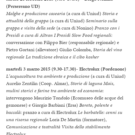
(Persereano UD)
Malghe e produzione casearia
(a cura di Uniud)
Storia e
attualità della grappa
(a cura di Uniud)
Seminario sulla
grappa e visita della sede
(a cura di Nonino)
Pranzo con i
Presidi a cura di Altran I Presidi Slow Food regionali:
conversazione con Filippo Bier (responsabile regionale) e
Pietro Gortani (allevatore) Giulio Colomba,
Storia del vino
regionale La tradizione ebraica e il cibo kosher
martedì 3 marzo 2015 (9.30-17.30)- Electrolux (Pordenone)
L’acquacoltura tra ambiente e produzione
(a cura di Uniud)
Aurelio Zentilin (Coop. Almar),
Storie di laguna Mais,
mulini storici e farine tra ambiente ed economia
:
intervengono Maurizio Tondolo (Ecomuseo delle acque del
gemonese) e Giorgio Barbiani (Ersa)
Boreto, polente e
baccalà
: pranzo a cura di Electrolux
Le barbatelle: cenni su
una risorsa regionale
Loris De Martin (formatore),
Comunicazione e teatralità Visita dello stabilimento
Electrolux