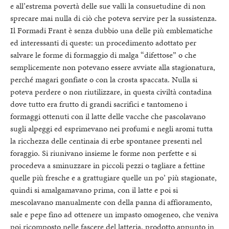
e all’estrema povertà delle sue valli la consuetudine di non
sprecare mai nulla di ciò che poteva servire per la sussistenza.
Il Formadi Frant è senza dubbio una delle più emblematiche
ed interessanti di queste: un procedimento adottato per
salvare le forme di formaggio di malga “difettose” o che
semplicemente non potevano essere avviate alla stagionatura,
perché magari gonfiate o con la crosta spaccata. Nulla si
poteva perdere o non riutilizzare, in questa civiltà contadina
dove tutto era frutto di grandi sacrifici e tantomeno i
formaggi ottenuti con il latte delle vacche che pascolavano
sugli alpeggi ed esprimevano nei profumi e negli aromi tutta
la ricchezza delle centinaia di erbe spontanee presenti nel
foraggio. Si riunivano insieme le forme non perfette e si
procedeva a sminuzzare in piccoli pezzi o tagliare a fettine
quelle più fresche e a grattugiare quelle un po’ più stagionate,
quindi si amalgamavano prima, con il latte e poi si
mescolavano manualmente con della panna di affioramento,
sale e pepe fino ad ottenere un impasto omogeneo, che veniva
poi ricomposto nelle fascere del latteria, prodotto appunto in